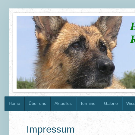
H
R
Home
Über uns
Aktuelles
Termine
Galerie
Wiss
Impressum