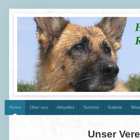
H
R
Home
Über uns
Aktuelles
Termine
Galerie
Wiss
Unser Vere