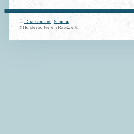
Druckversion
|
Sitemap
© Hundesportverein Rabitz e.V.